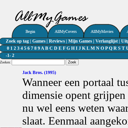
Zoek op tag
|
Games
|
Reviews
|
Mijn Games
|
Verlanglijst
|
Uit
0
1
2
3
4
5
6
7
8
9
A
B
C
D
E
F
G
H
I
J
K
L
M
N
O
P
Q
R
S
T
-1-
2
Zoeken:
Jack Bros. (1995)
Wanneer een portaal tu
dimensie opent grijpen 
nu wel eens weten waar
slaat. Eenmaal aangeko