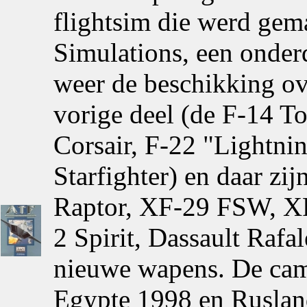
flightsim die werd gem
Simulations, een onderd
weer de beschikking ove
vorige deel (de F-14 T
Corsair, F-22 "Lightni
Starfighter) en daar z
Raptor, XF-29 FSW, XF
2 Spirit, Dassault Rafa
nieuwe wapens. De cam
Egypte 1998 en Rusland