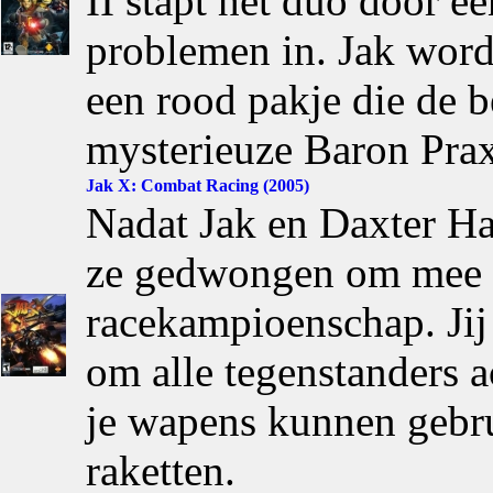
II stapt het duo door ee
problemen in. Jak word
een rood pakje die de 
mysterieuze Baron Prax
Jak X: Combat Racing (2005)
Nadat Jak en Daxter H
ze gedwongen om mee t
racekampioenschap. Jij 
om alle tegenstanders ac
je wapens kunnen gebru
raketten.