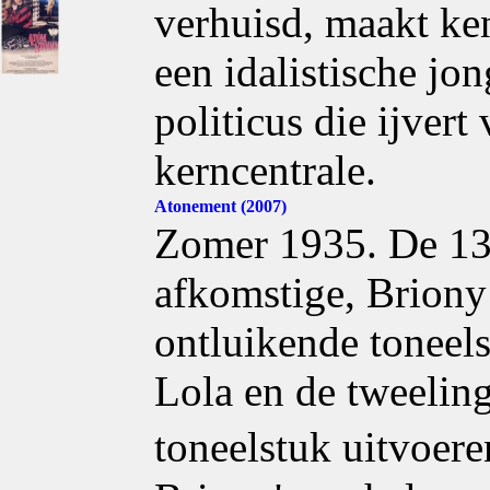
verhuisd, maakt ke
een idalistische jo
politicus die ijver
kerncentrale.
Atonement (2007)
Zomer 1935. De 13-
afkomstige, Briony 
ontluikende toneelsc
Lola en de tweeling
toneelstuk uitvoe