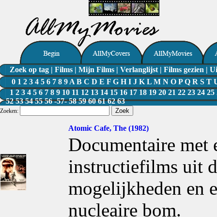
Zoek op tag
|
Films
|
Mijn Films
|
Verlanglijst
|
Films gezien
|
Ui
0
1
2
3
4
5
6
7
8
9
A
B
C
D
E
F
G
H
I
J
K
L
M
N
O
P
Q
R
S
T
1
2
3
4
5
6
7
8
9
10
11
12
13
14
15
16
17
18
19
20
21
22
23
24
25
52
53
54
55
56
-57-
58
59
60
61
62
63
Zoeken:
Atomic Cafe, The (1982)
Documentaire met e
instructiefilms uit 
mogelijkheden en e
nucleaire bom.