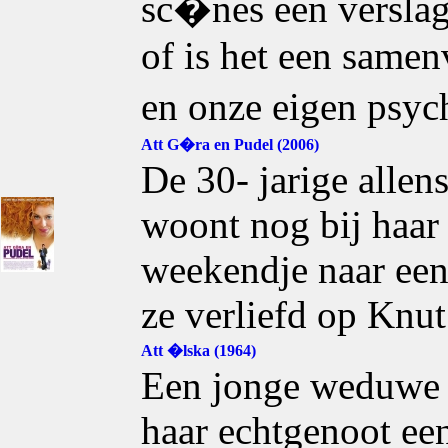
sc�nes een verslag 
of is het een samen
en onze eigen psy
Att G�ra en Pudel (2006)
De 30- jarige allen
woont nog bij haar 
weekendje naar een
ze verliefd op Knut
Att �lska (1964)
Een jonge weduwe 
haar echtgenoot ee