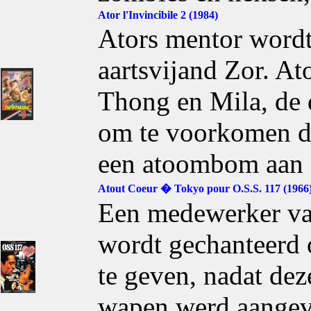
Ator l'Invincibile 2 (1984)
Ators mentor word
aartsvijand Zor. At
Thong en Mila, de d
om te voorkomen da
een atoombom aan 
Atout Coeur � Tokyo pour O.S.S. 117 (1966
Een medewerker va
wordt gechanteerd 
te geven, nadat de
wapen werd aangeva