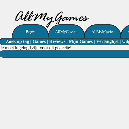
Zoek op tag
|
Games
|
Reviews
|
Mijn Games
|
Verlanglijst
|
Uit
Je moet ingelogd zijn voor dit gedeelte!