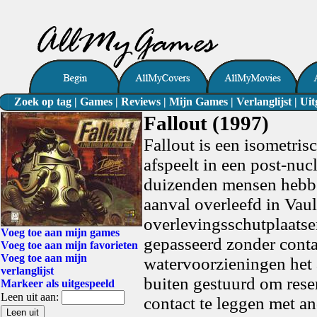
Zoek op tag
|
Games
|
Reviews
|
Mijn Games
|
Verlanglijst
|
Uit
Fallout (1997)
Fallout is een isometri
afspeelt in een post-nuc
duizenden mensen hebbe
aanval overleefd in Vaul
overlevingsschutplaatsen
Voeg toe aan mijn games
gepasseerd zonder conta
Voeg toe aan mijn favorieten
Voeg toe aan mijn
watervoorzieningen het 
verlanglijst
buiten gestuurd om rese
Markeer als uitgespeeld
Leen uit aan:
contact te leggen met a