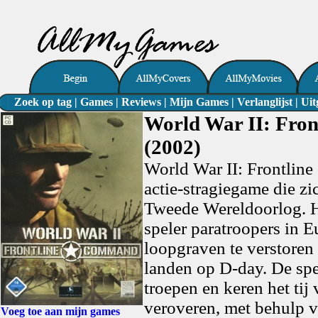
Zoek op tag
|
Games
|
Reviews
|
Mijn Games
|
Verlanglijst
|
Uit
World War II: Fro
(2002)
World War II: Frontlin
actie-stragiegame die zic
Tweede Wereldoorlog. He
speler paratroopers in 
loopgraven te verstoren
landen op D-day. De spe
troepen en keren het tij
veroveren, met behulp v
Voeg toe aan mijn games