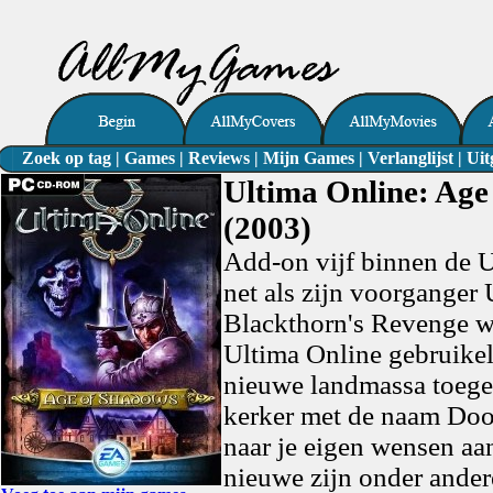
Zoek op tag
|
Games
|
Reviews
|
Mijn Games
|
Verlanglijst
|
Uit
Ultima Online: Age
(2003)
Add-on vijf binnen de U
net als zijn voorganger
Blackthorn's Revenge wa
Ultima Online gebruikeli
nieuwe landmassa toege
kerker met de naam Doom
naar je eigen wensen aan
nieuwe zijn onder ander