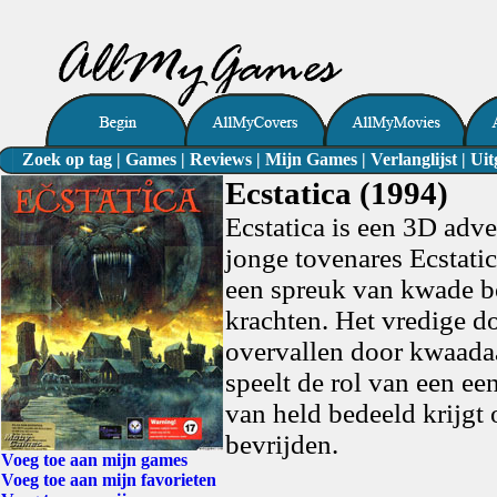
Zoek op tag
|
Games
|
Reviews
|
Mijn Games
|
Verlanglijst
|
Uit
Ecstatica (1994)
Ecstatica is een 3D adve
jonge tovenares Ecstati
een spreuk van kwade b
krachten. Het vredige do
overvallen door kwaadaa
speelt de rol van een ee
van held bedeeld krijgt 
bevrijden.
Voeg toe aan mijn games
Voeg toe aan mijn favorieten