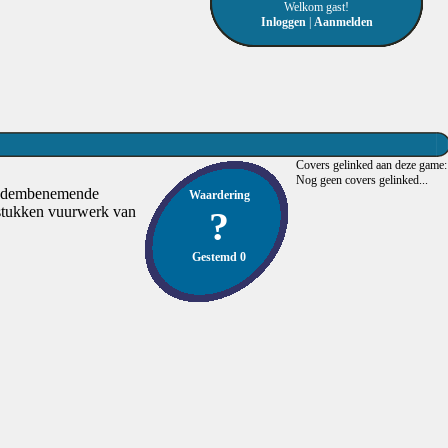
Welkom gast!
Inloggen
|
Aanmelden
Covers gelinked aan deze game:
Nog geen covers gelinked...
e, adembenemende
Waardering
 stukken vuurwerk van
?
Gestemd 0