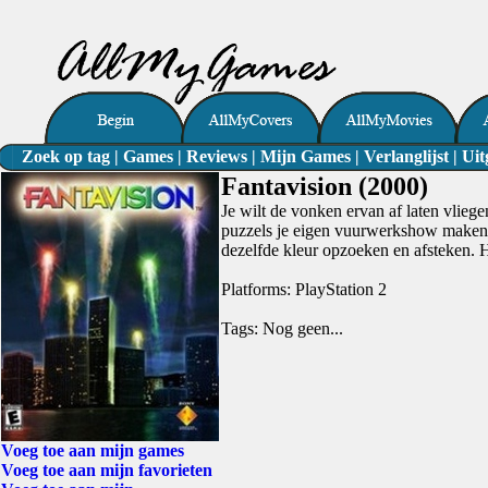
Zoek op tag
|
Games
|
Reviews
|
Mijn Games
|
Verlanglijst
|
Uit
Fantavision (2000)
Je wilt de vonken ervan af laten vlieg
puzzels je eigen vuurwerkshow maken. 
dezelfde kleur opzoeken en afsteken. 
Platforms: PlayStation 2
Tags: Nog geen...
Voeg toe aan mijn games
Voeg toe aan mijn favorieten