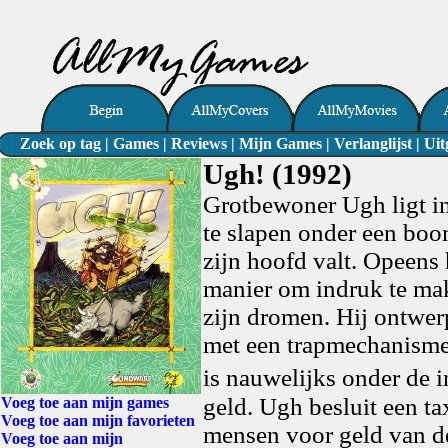
Zoek op tag
|
Games
|
Reviews
|
Mijn Games
|
Verlanglijst
|
Uit
Ugh! (1992)
Grotbewoner Ugh ligt in
te slapen onder een boo
zijn hoofd valt. Opeens h
manier om indruk te ma
zijn dromen. Hij ontwerp
met een trapmechanisme
is nauwelijks onder de i
geld. Ugh besluit een ta
Voeg toe aan mijn games
Voeg toe aan mijn favorieten
mensen voor geld van de
Voeg toe aan mijn