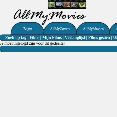
Zoek op tag
|
Films
|
Mijn Films
|
Verlanglijst
|
Films gezien
|
Ui
Je moet ingelogd zijn voor dit gedeelte!