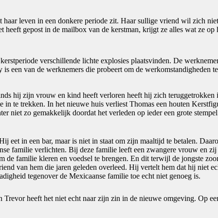
aar leven in een donkere periode zit. Haar sullige vriend wil zich niet
et heeft gepost in de mailbox van de kerstman, krijgt ze alles wat ze op 
kerstperiode verschillende lichte explosies plaatsvinden. De werknemer
y is een van de werknemers die probeert om de werkomstandigheden te 
hij zijn vrouw en kind heeft verloren heeft hij zich teruggetrokken i
e in te trekken. In het nieuwe huis verliest Thomas een houten Kerstfig
chter niet zo gemakkelijk doordat het verleden op ieder een grote stempe
ij eet in een bar, maar is niet in staat om zijn maaltijd te betalen. D
nse familie verlichten. Bij deze familie leeft een zwangere vrouw en 
e familie kleren en voedsel te brengen. En dit terwijl de jongste zoo
end van hem die jaren geleden overleed. Hij vertelt hem dat hij niet ec
dadigheid tegenover de Mexicaanse familie toe echt niet genoeg is.
Trevor heeft het niet echt naar zijn zin in de nieuwe omgeving. Op een 