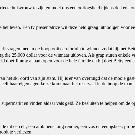
erfecte huisvrouw te zijn en moet dus een oorlogsheld tijdens de kerst 
het leven. Een tv-presentatrice wil deze held graag uitnodigen voor een
prijsvragen mee in de hoop ooit een fortuin te winnen zodat hij met Bet
g die 25.000 dollar voor de winnaar uitloven. Als grap sturen enkele va
d doet Jimmy al aankopen voor de hele familie en hij doet Betty een a
 het ski-oord van zijn stam. Hij is er van overtuigd dat de mooie gaste 
eeft haar eigen agenda: ze komt naar het reservaat in de hoop de man te
supermarkt en vinden aldaar vals geld. Ze besluiten te helpen om de op
de uit een elf, een ambitieus jong rendier, een vos en een ijsbeer, pr
ooit te verliezen.