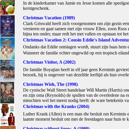
In de kinderkamer van Jamie en Jesse komen alle speelgoed
kerstgeschenk.
Christmas Vacation (1989)
Clark Griswald heeft zich voorgenomen om zijn gezin een h
versieren en gaat samen met zijn vrouw Ellen, zoon Russ e
bijna ten onder, maar redt het met vallen en opstaan tot het 
Christmas Vacation 2: Cousin Eddie's Island Adventu
Ondanks dat Eddie ontslagen wordt, stuurt zijn baas hem e
Wanneer de familie echter ongewild op een tropisch eiland 
Christmas Visitor, A (2002)
De familie Boyajian heeft in elf jaar geen Kerstmis gevierd
bezoek, hij is ongeveer van dezelfde leeftijd als hun overl
Christmas Wish, The (1998)
De cynische Wall Street handelaar Will Martin (Harris) on
en zijn oma (Reynolds) de spullen van de overledene na e
misschien wel het meest nodig heeft: de ware betekenis va
Christmas with the Kranks (2004)
Luther Krank (Allen) is een man die besluit om Kerstmis en
laatste moment besluit om met de feestdagen naar huis te
Christmas without Snow, A (1980)