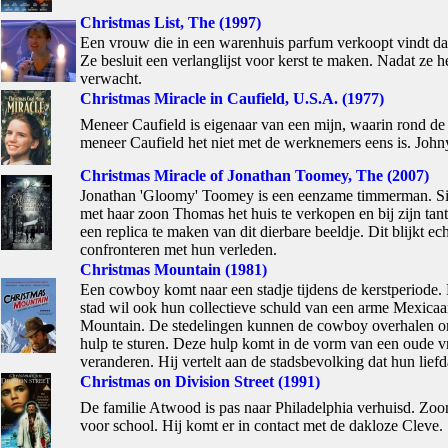
Christmas List, The (1997)
Een vrouw die in een warenhuis parfum verkoopt vindt dat h
Ze besluit een verlanglijst voor kerst te maken. Nadat ze h
verwacht.
Christmas Miracle in Caufield, U.S.A. (1977)
Meneer Caufield is eigenaar van een mijn, waarin rond de 
meneer Caufield het niet met de werknemers eens is. John
Christmas Miracle of Jonathan Toomey, The (2007)
Jonathan 'Gloomy' Toomey is een eenzame timmerman. Sinds 
met haar zoon Thomas het huis te verkopen en bij zijn tant
een replica te maken van dit dierbare beeldje. Dit blijkt e
confronteren met hun verleden.
Christmas Mountain (1981)
Een cowboy komt naar een stadje tijdens de kerstperiode. H
stad wil ook hun collectieve schuld van een arme Mexicaa
Mountain. De stedelingen kunnen de cowboy overhalen om d
hulp te sturen. Deze hulp komt in de vorm van een oude vri
veranderen. Hij vertelt aan de stadsbevolking dat hun lief
Christmas on Division Street (1991)
De familie Atwood is pas naar Philadelphia verhuisd. Zoon 
voor school. Hij komt er in contact met de dakloze Cleve.