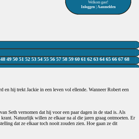
Welkom gast!
Inloggen
|
Aanmelden
48
49
50
51
52
53
54
55
56
57
58
59
60
61
62
63
64
65
66
67
68
erd en hij trekt Jackie in een leven vol ellende. Wanneer Robert een
t van Seth vernomen dat hij voor een paar dagen in de stad is. Als
rant. Natuurlijk willen ze elkaar na al die jaren graag ontmoeten. Er
stelling dat ze elkaar toch nooit zouden zien. Hoe gaan ze dit