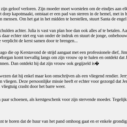
al zijn geloof verloren. Zijn moeder moet worstelen om de eindjes aan e
et dorp kapotmaakt, ontstaat er een pad van sterren in de hemel, met i
n mensen. Om het gat in het midden te herstellen, stuurt Santa de engel
schulden achter. Julia is vast van plan hoe dan ook alles af te betalen. 
is daar echter niet erg van onder de indruk en stuurt de jonge, onbeh
 verplicht de kerst samen door te brengen...
ago die op Kerstavond de strijd aangaat met een professionele dief, Jim
rgan komt toevallig langs om zijn vrouw op te halen en ontdekt dat Jim
innen. Dan ontdekt hij dat zijn vrouw ook gegijzeld is�
wezen dat hij enkel maar kon omschrijven als een vliegend rendier. Jer
en vliegen. Deze persoonlijke missie heeft er echter voor gezorgd dat 
 vliegtuig crasht door het barre weer.
n paar schoenen, als kerstgeschenk voor zijn stervende moeder. Tegelijke
t te horen dat de huur van het pand omhoog gaat en er enkele grondige 