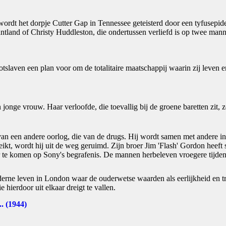
ordt het dorpje Cutter Gap in Tennessee geteisterd door een tyfusepide
land of Christy Huddleston, die ondertussen verliefd is op twee mannen
botslaven een plan voor om de totalitaire maatschappij waarin zij leven 
jonge vrouw. Haar verloofde, die toevallig bij de groene baretten zit,
an een andere oorlog, die van de drugs. Hij wordt samen met andere i
ereikt, wordt hij uit de weg geruimd. Zijn broer Jim 'Flash' Gordon he
ar te komen op Sony's begrafenis. De mannen herbeleven vroegere tijden
erne leven in London waar de ouderwetse waarden als eerlijkheid en t
hierdoor uit elkaar dreigt te vallen.
. (1944)