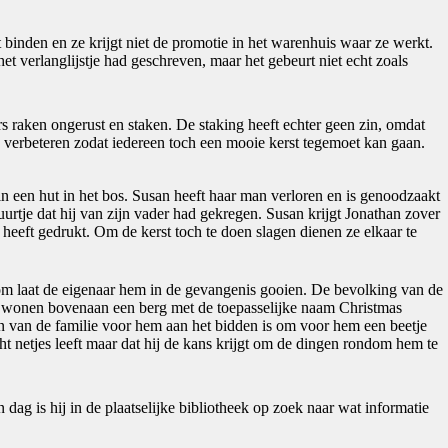
 binden en ze krijgt niet de promotie in het warenhuis waar ze werkt.
het verlanglijstje had geschreven, maar het gebeurt niet echt zoals
s raken ongerust en staken. De staking heeft echter geen zin, omdat
verbeteren zodat iedereen toch een mooie kerst tegemoet kan gaan.
n een hut in het bos. Susan heeft haar man verloren en is genoodzaakt
uurtje dat hij van zijn vader had gekregen. Susan krijgt Jonathan zover
l heeft gedrukt. Om de kerst toch te doen slagen dienen ze elkaar te
aarom laat de eigenaar hem in de gevangenis gooien. De bevolking van de
zij wonen bovenaan een berg met de toepasselijke naam Christmas
n van de familie voor hem aan het bidden is om voor hem een beetje
ht netjes leeft maar dat hij de kans krijgt om de dingen rondom hem te
dag is hij in de plaatselijke bibliotheek op zoek naar wat informatie