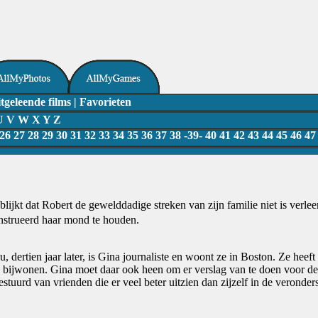
tgeleende films
|
Favorieten
U
V
W
X
Y
Z
26
27
28
29
30
31
32
33
34
35
36
37
38
-39-
40
41
42
43
44
45
46
47
blijkt dat Robert de gewelddadige streken van zijn familie niet is verle
strueerd haar mond te houden.
, dertien jaar later, is Gina journaliste en woont ze in Boston. Ze heef
 bijwonen. Gina moet daar ook heen om er verslag van te doen voor de k
stuurd van vrienden die er veel beter uitzien dan zijzelf in de veronder