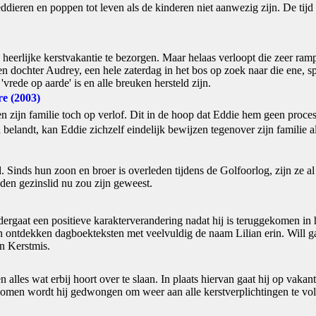
dieren en poppen tot leven als de kinderen niet aanwezig zijn. De tijd 
eerlijke kerstvakantie te bezorgen. Maar helaas verloopt die zeer rampz
n dochter Audrey, een hele zaterdag in het bos op zoek naar die ene, sp
'vrede op aarde' is en alle breuken hersteld zijn.
re (2003)
n zijn familie toch op verlof. Dit in de hoop dat Eddie hem geen proce
belandt, kan Eddie zichzelf eindelijk bewijzen tegenover zijn familie a
. Sinds hun zoon en broer is overleden tijdens de Golfoorlog, zijn ze al
eden gezinslid nu zou zijn geweest.
dergaat een positieve karakterverandering nadat hij is teruggekomen in 
n ontdekken dagboekteksten met veelvuldig de naam Lilian erin. Will 
n Kerstmis.
 alles wat erbij hoort over te slaan. In plaats hiervan gaat hij op vaka
 komen wordt hij gedwongen om weer aan alle kerstverplichtingen te vo