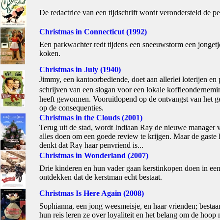
De redactrice van een tijdschrift wordt verondersteld de p
Christmas in Connecticut (1992)
Een parkwachter redt tijdens een sneeuwstorm een jongetje 
koken.
Christmas in July (1940)
Jimmy, een kantoorbediende, doet aan allerlei loterijen en 
schrijven van een slogan voor een lokale koffieondernemin
heeft gewonnen. Vooruitlopend op de ontvangst van het gel
op de consequenties.
Christmas in the Clouds (2001)
Terug uit de stad, wordt Indiaan Ray de nieuwe manager van
alles doen om een goede review te krijgen. Maar de gaste h
denkt dat Ray haar penvriend is...
Christmas in Wonderland (2007)
Drie kinderen en hun vader gaan kerstinkopen doen in een 
ontdekken dat de kerstman echt bestaat.
Christmas Is Here Again (2008)
Sophianna, een jong weesmeisje, en haar vrienden; bestaan
hun reis leren ze over loyaliteit en het belang om de hoop n