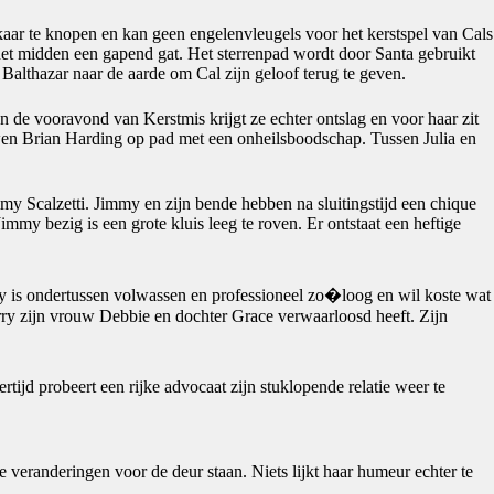
lkaar te knopen en kan geen engelenvleugels voor het kerstspel van Cals
n het midden een gapend gat. Het sterrenpad wordt door Santa gebruikt
 Balthazar naar de aarde om Cal zijn geloof terug te geven.
Aan de vooravond van Kerstmis krijgt ze echter ontslag en voor haar zit
ouwen Brian Harding op pad met een onheilsboodschap. Tussen Julia en
my Scalzetti. Jimmy en zijn bende hebben na sluitingstijd een chique
my bezig is een grote kluis leeg te roven. Er ontstaat een heftige
ry is ondertussen volwassen en professioneel zo�loog en wil koste wat
Jerry zijn vrouw Debbie en dochter Grace verwaarloosd heeft. Zijn
rtijd probeert een rijke advocaat zijn stuklopende relatie weer te
veranderingen voor de deur staan. Niets lijkt haar humeur echter te