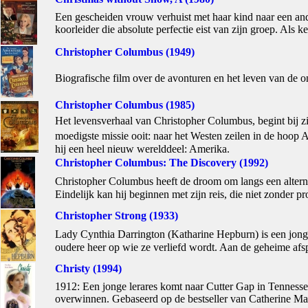
Een gescheiden vrouw verhuist met haar kind naar een ander
koorleider die absolute perfectie eist van zijn groep. Als k
Christopher Columbus (1949)
Biografische film over de avonturen en het leven van de 
Christopher Columbus (1985)
Het levensverhaal van Christopher Columbus, begint bij zij
moedigste missie ooit: naar het Westen zeilen in de hoop
hij een heel nieuw werelddeel: Amerika.
Christopher Columbus: The Discovery (1992)
Christopher Columbus heeft de droom om langs een alterna
Eindelijk kan hij beginnen met zijn reis, die niet zonder 
Christopher Strong (1933)
Lady Cynthia Darrington (Katharine Hepburn) is een jonge
oudere heer op wie ze verliefd wordt. Aan de geheime afspra
Christy (1994)
1912: Een jonge lerares komt naar Cutter Gap in Tennesse
overwinnen. Gebaseerd op de bestseller van Catherine Mar