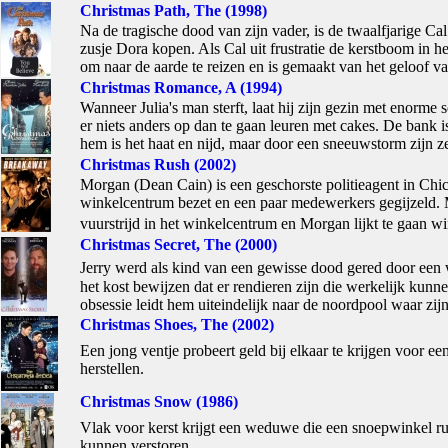
Christmas Path, The (1998)
Na de tragische dood van zijn vader, is de twaalfjarige C
zusje Dora kopen. Als Cal uit frustratie de kerstboom in h
om naar de aarde te reizen en is gemaakt van het geloof va
Christmas Romance, A (1994)
Wanneer Julia's man sterft, laat hij zijn gezin met enorme 
er niets anders op dan te gaan leuren met cakes. De bank 
hem is het haat en nijd, maar door een sneeuwstorm zijn ze
Christmas Rush (2002)
Morgan (Dean Cain) is een geschorste politieagent in Chic
winkelcentrum bezet en een paar medewerkers gegijzeld. Mo
vuurstrijd in het winkelcentrum en Morgan lijkt te gaan w
Christmas Secret, The (2000)
Jerry werd als kind van een gewisse dood gered door een 
het kost bewijzen dat er rendieren zijn die werkelijk kunn
obsessie leidt hem uiteindelijk naar de noordpool waar zijn
Christmas Shoes, The (2002)
Een jong ventje probeert geld bij elkaar te krijgen voor ee
herstellen.
Christmas Snow (1986)
Vlak voor kerst krijgt een weduwe die een snoepwinkel run
kunnen verstoren.