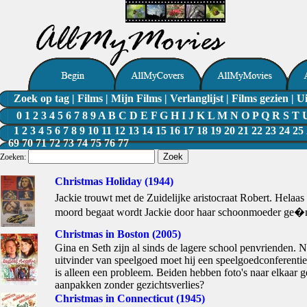
Zoek op tag
|
Films
|
Mijn Films
|
Verlanglijst
|
Films gezien
|
Ui
0
1
2
3
4
5
6
7
8
9
A
B
C
D
E
F
G
H
I
J
K
L
M
N
O
P
Q
R
S
T
1
2
3
4
5
6
7
8
9
10
11
12
13
14
15
16
17
18
19
20
21
22
23
24
25
69
70
71
72
73
74
75
76
77
Zoeken:
Christmas Holiday (1944)
Jackie trouwt met de Zuidelijke aristocraat Robert. Helaas 
moord begaat wordt Jackie door haar schoonmoeder ge�n
Christmas in Boston (2005)
Gina en Seth zijn al sinds de lagere school penvrienden. Nu
uitvinder van speelgoed moet hij een speelgoedconferentie
is alleen een probleem. Beiden hebben foto's naar elkaar ge
aanpakken zonder gezichtsverlies?
Christmas in Connecticut (1945)