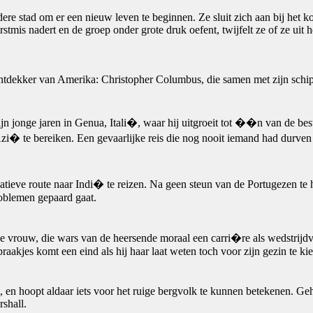
e stad om er een nieuw leven te beginnen. Ze sluit zich aan bij het ko
erstmis nadert en de groep onder grote druk oefent, twijfelt ze of ze uit 
ontdekker van Amerika: Christopher Columbus, die samen met zijn schi
n jonge jaren in Genua, Itali�, waar hij uitgroeit tot ��n van de beste 
 Azi� te bereiken. Een gevaarlijke reis die nog nooit iemand had dur
tieve route naar Indi� te reizen. Na geen steun van de Portugezen te 
problemen gepaard gaat.
 vrouw, die wars van de heersende moraal een carri�re als wedstrijdvli
akjes komt een eind als hij haar laat weten toch voor zijn gezin te kie
, en hoopt aldaar iets voor het ruige bergvolk te kunnen betekenen. Ge
shall.