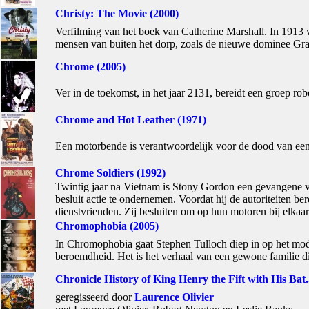
Christy: The Movie (2000)
Verfilming van het boek van Catherine Marshall. In 1913 w
mensen van buiten het dorp, zoals de nieuwe dominee Grant
Chrome (2005)
Ver in de toekomst, in het jaar 2131, bereidt een groep ro
Chrome and Hot Leather (1971)
Een motorbende is verantwoordelijk voor de dood van een 
Chrome Soldiers (1992)
Twintig jaar na Vietnam is Stony Gordon een gevangene v
besluit actie te ondernemen. Voordat hij de autoriteiten b
dienstvrienden. Zij besluiten om op hun motoren bij elka
Chromophobia (2005)
In Chromophobia gaat Stephen Tulloch diep in op het mod
beroemdheid. Het is het verhaal van een gewone familie die 
Chronicle History of King Henry the Fift with His Bat..
geregisseerd door
Laurence Olivier