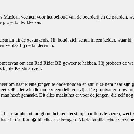
es Maclean vechten voor het behoud van de boerderij en de paarden, wa
e projectontwikkelaar.
stman uit de gevangenis. Hij houdt zich schuil in een kelder, waar hij
en zet daarbij de kinderen in.
roomt ervan om een Red Rider BB geweer te hebben. Hij probeert de werel
fs bij de Kerstman zelf.
 meer om haar kleine jongen te onderhouden en stuurt ze hem naar zijn g
eet zelfs niet wie die oude vreemdelingen zijn. De grootvader rouwt no
 man heeft gemaakt. Dit alles maakt het er voor de jongen, die zelf n
aar familie uitnodigt om het kerstfeest bij haar thuis te vieren, weet zi
haar in Californi� bij elkaar te brengen. Als de familie echter verzame