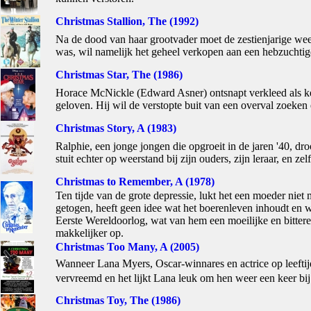
Christmas Stallion, The (1992)
Na de dood van haar grootvader moet de zestienjarige we
was, wil namelijk het geheel verkopen aan een hebzuchtig
Christmas Star, The (1986)
Horace McNickle (Edward Asner) ontsnapt verkleed als ker
geloven. Hij wil de verstopte buit van een overval zoeken 
Christmas Story, A (1983)
Ralphie, een jonge jongen die opgroeit in de jaren '40, d
stuit echter op weerstand bij zijn ouders, zijn leraar, en zel
Christmas to Remember, A (1978)
Ten tijde van de grote depressie, lukt het een moeder niet
getogen, heeft geen idee wat het boerenleven inhoudt en w
Eerste Wereldoorlog, wat van hem een moeilijke en bittere
makkelijker op.
Christmas Too Many, A (2005)
Wanneer Lana Myers, Oscar-winnares en actrice op leeftijd, h
vervreemd en het lijkt Lana leuk om hen weer een keer bij 
Christmas Toy, The (1986)