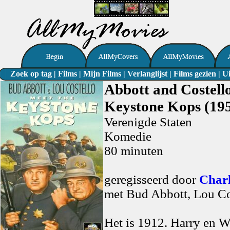
Zoek op tag
|
Films
|
Mijn Films
|
Verlanglijst
|
Films gezien
|
Ui
Abbott and Costell
Keystone Kops (19
Verenigde Staten
Komedie
80 minuten
geregisseerd door
Char
met Bud Abbott, Lou Co
Het is 1912. Harry en 