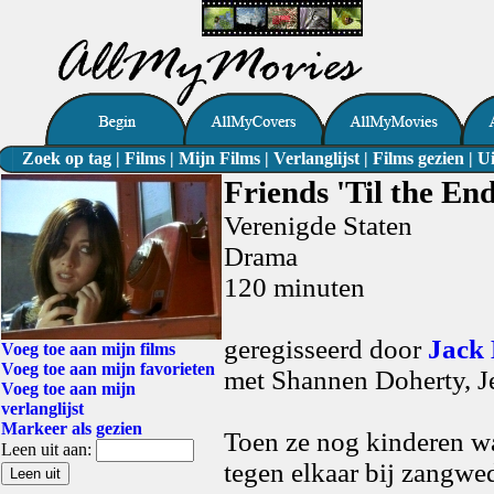
Zoek op tag
|
Films
|
Mijn Films
|
Verlanglijst
|
Films gezien
|
Ui
Friends 'Til the En
Verenigde Staten
Drama
120 minuten
geregisseerd door
Jack
Voeg toe aan mijn films
Voeg toe aan mijn favorieten
met Shannen Doherty, J
Voeg toe aan mijn
verlanglijst
Markeer als gezien
Toen ze nog kinderen w
Leen uit aan:
tegen elkaar bij zangwe