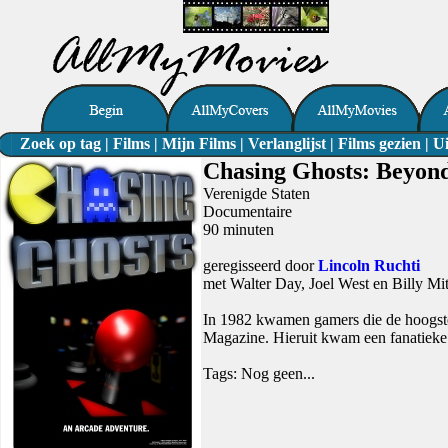
Zoek op tag
|
Films
|
Mijn Films
|
Verlanglijst
|
Films gezien
|
Ui
Chasing Ghosts: Beyond
Verenigde Staten
Documentaire
90 minuten
geregisseerd door
Lincoln Ruchti
met Walter Day, Joel West en Billy Mit
In 1982 kwamen gamers die de hoogste 
Magazine. Hieruit kwam een fanatieke s
Tags: Nog geen...