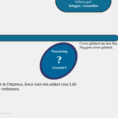
Welkom gast!
Inloggen
|
Aanmelden
Covers gelinked aan deze film:
Nog geen covers gelinked...
Waardering
?
Gestemd 0
 in Ottumwa, Iowa voor een artikel voor Life
 verbeteren.