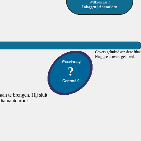
Welkom gast!
Inloggen
|
Aanmelden
Covers gelinked aan deze film:
Nog geen covers gelinked...
Waardering
?
Gestemd 0
aan te brengen. Hij sluit
diamantenroof.