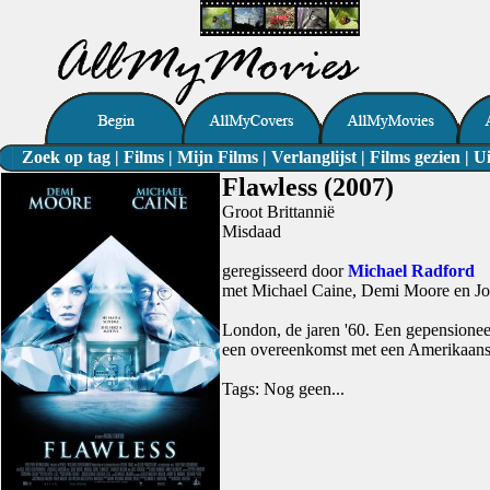
Zoek op tag
|
Films
|
Mijn Films
|
Verlanglijst
|
Films gezien
|
Ui
Flawless (2007)
Groot Brittannië
Misdaad
geregisseerd door
Michael Radford
met Michael Caine, Demi Moore en Jo
London, de jaren '60. Een gepensioneerd
een overeenkomst met een Amerikaanse
Tags: Nog geen...