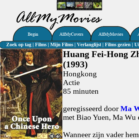
Zoek op tag
|
Films
|
Mijn Films
|
Verlanglijst
|
Films gezien
|
Ui
Huang Fei-Hong Zh
(1993)
Hongkong
Actie
85 minuten
geregisseerd door
Ma 
met Biao Yuen, Ma Wu
Wanneer zijn vader hem