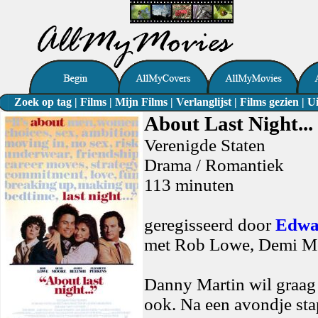
Zoek op tag
|
Films
|
Mijn Films
|
Verlanglijst
|
Films gezien
|
Ui
About Last Night...
Verenigde Staten
Drama / Romantiek
113 minuten
geregisseerd door
Edwa
met Rob Lowe, Demi Mo
Danny Martin wil graag 
ook. Na een avondje st