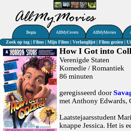
Zoek op tag
|
Films
|
Mijn Films
|
Verlanglijst
|
Films gezien
|
Ui
How I Got into Col
Verenigde Staten
Komedie / Romantiek
86 minuten
geregisseerd door
Savag
met Anthony Edwards, C
Laatstejaarsstudent Mari
knappe Jessica. Het is e