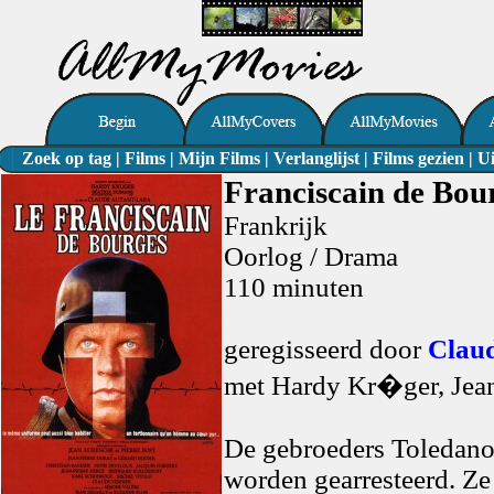
Zoek op tag
|
Films
|
Mijn Films
|
Verlanglijst
|
Films gezien
|
Ui
Franciscain de Bour
Frankrijk
Oorlog / Drama
110 minuten
geregisseerd door
Clau
met Hardy Kr�ger, Jean
De gebroeders Toledano z
worden gearresteerd. Z