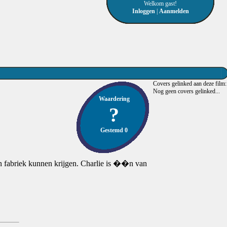
Welkom gast!
Inloggen
|
Aanmelden
Covers gelinked aan deze film:
Nog geen covers gelinked...
Waardering
?
Gestemd 0
jn fabriek kunnen krijgen. Charlie is ��n van