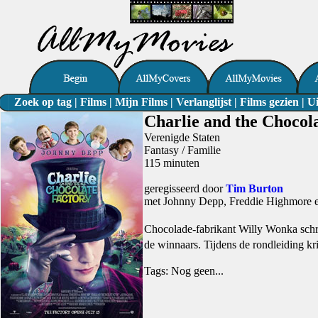
Zoek op tag
|
Films
|
Mijn Films
|
Verlanglijst
|
Films gezien
|
Ui
Charlie and the Chocola
Verenigde Staten
Fantasy / Familie
115 minuten
geregisseerd door
Tim Burton
met Johnny Depp, Freddie Highmore 
Chocolade-fabrikant Willy Wonka schri
de winnaars. Tijdens de rondleiding
Tags: Nog geen...