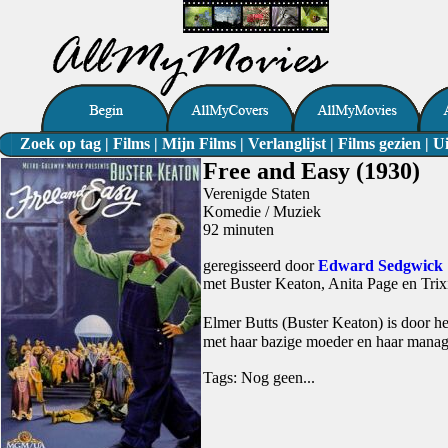
Zoek op tag
|
Films
|
Mijn Films
|
Verlanglijst
|
Films gezien
|
Ui
Free and Easy (1930)
Verenigde Staten
Komedie / Muziek
92 minuten
geregisseerd door
Edward Sedgwick
met Buster Keaton, Anita Page en Trix
Elmer Butts (Buster Keaton) is door h
met haar bazige moeder en haar manager
Tags: Nog geen...