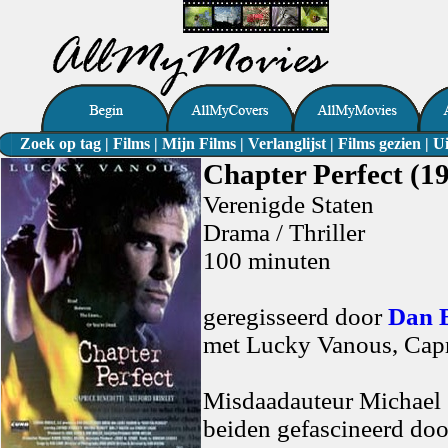
Zoek op tag
|
Films
|
Mijn Films
|
Verlanglijst
|
Films gezien
|
Ui
Chapter Perfect (1
Verenigde Staten
Drama / Thriller
100 minuten
geregisseerd door
Dan 
met Lucky Vanous, Capr
Misdaadauteur Michael G
beiden gefascineerd doo