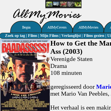
Zoek op tag
|
Films
|
Mijn Films
|
Verlanglijst
|
Films gezien
|
Ui
How to Get the Man
Ass (2003)
Verenigde Staten
Drama
108 minuten
geregisseerd door
Mario
met Mario Van Peebles,
Het verhaal is een maki