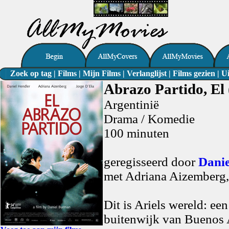
Zoek op tag
|
Films
|
Mijn Films
|
Verlanglijst
|
Films gezien
|
Ui
Abrazo Partido, El
Argentinië
Drama / Komedie
100 minuten
geregisseerd door
Dani
met Adriana Aizemberg,
Dit is Ariels wereld: ee
buitenwijk van Buenos A