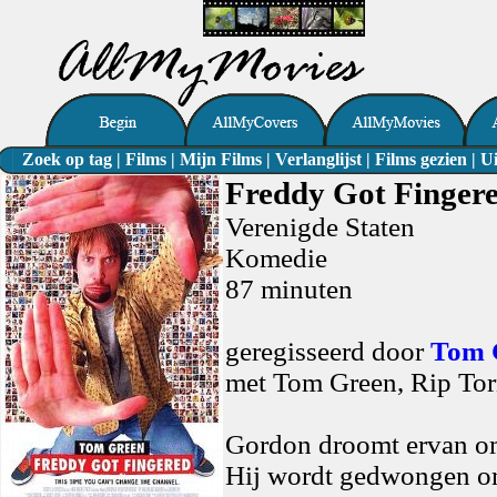
Zoek op tag
|
Films
|
Mijn Films
|
Verlanglijst
|
Films gezien
|
Ui
Freddy Got Fingere
Verenigde Staten
Komedie
87 minuten
geregisseerd door
Tom 
met Tom Green, Rip To
Gordon droomt ervan om
Hij wordt gedwongen om