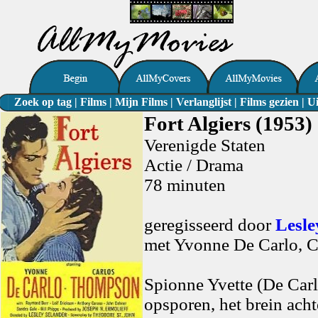
Zoek op tag
|
Films
|
Mijn Films
|
Verlanglijst
|
Films gezien
|
Ui
Fort Algiers (1953)
Verenigde Staten
Actie / Drama
78 minuten
geregisseerd door
Lesle
met Yvonne De Carlo, 
Spionne Yvette (De Carl
opsporen, het brein ach