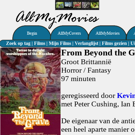
Zoek op tag
|
Films
|
Mijn Films
|
Verlanglijst
|
Films gezien
|
Ui
From Beyond the G
Groot Brittannië
Horror / Fantasy
97 minuten
geregisseerd door
Kevi
met Peter Cushing, Ian
De eigenaar van de anti
een heel aparte manier 