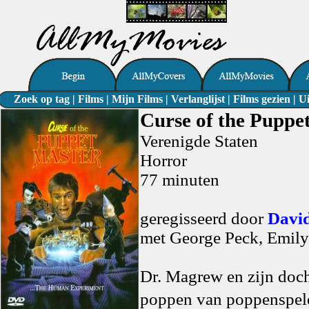
Zoek op tag
|
Films
|
Mijn Films
|
Verlanglijst
|
Films gezien
|
Ui
Curse of the Puppe
Verenigde Staten
Horror
77 minuten
geregisseerd door
Davi
met George Peck, Emily
Dr. Magrew en zijn doch
poppen van poppenspel