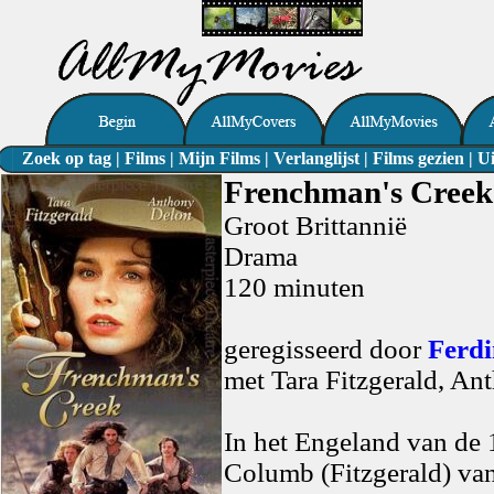
Zoek op tag
|
Films
|
Mijn Films
|
Verlanglijst
|
Films gezien
|
Ui
Frenchman's Creek
Groot Brittannië
Drama
120 minuten
geregisseerd door
Ferdi
met Tara Fitzgerald, An
In het Engeland van de 
Columb (Fitzgerald) va