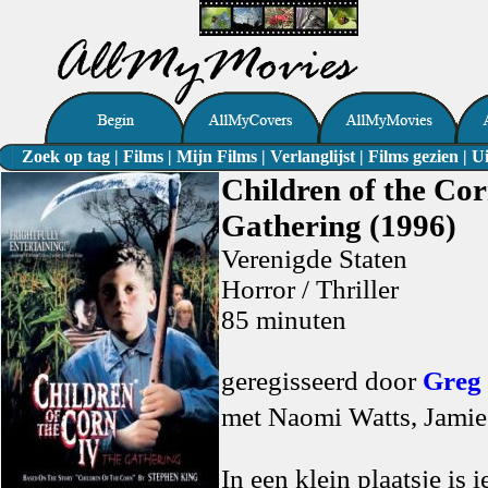
Zoek op tag
|
Films
|
Mijn Films
|
Verlanglijst
|
Films gezien
|
Ui
Children of the Cor
Gathering (1996)
Verenigde Staten
Horror / Thriller
85 minuten
geregisseerd door
Greg
met Naomi Watts, Jami
In een klein plaatsje is