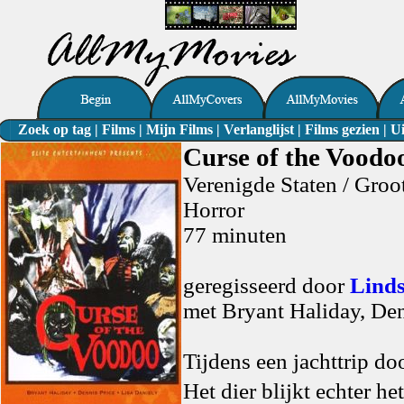
Zoek op tag
|
Films
|
Mijn Films
|
Verlanglijst
|
Films gezien
|
Ui
Curse of the Voodo
Verenigde Staten / Groot
Horror
77 minuten
geregisseerd door
Linds
met Bryant Haliday, Den
Tijdens een jachttrip do
Het dier blijkt echter 